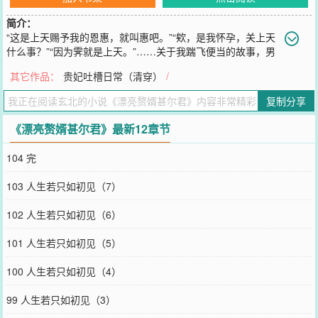
简介：
“这是上天赐予我的恩惠，就叫惠吧。”“欸，是我怀孕，关上天
什么事？”“因为霁就是上天。”……关于我踹飞便当的故事，男
主甚尔自割肉产粮文，存稿已经二十章（还剩十章）。主第一人称辅
其它作品：
贵妃吐槽日常（清穿）
/
第三人称（其他人心理活动时这个视角）段评已开求个收藏，救救孩
子吧~
复制分享
您要是觉得《
漂亮赘婿甚尔君
》还不错的话请不要忘记向您QQ群和微
博微信里的朋友推荐哦！
《漂亮赘婿甚尔君》最新12章节
104 完
103 人生若只如初见（7）
102 人生若只如初见（6）
101 人生若只如初见（5）
100 人生若只如初见（4）
99 人生若只如初见（3）