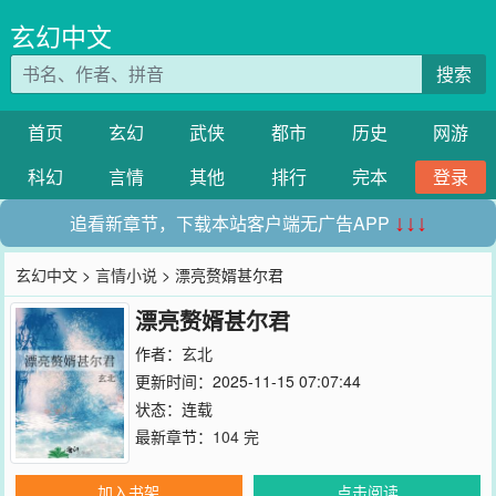
玄幻中文
搜索
首页
玄幻
武侠
都市
历史
网游
科幻
言情
其他
排行
完本
登录
追看新章节，下载本站客户端无广告APP
↓↓↓
玄幻中文
>
言情小说
> 漂亮赘婿甚尔君
漂亮赘婿甚尔君
作者：
玄北
更新时间：2025-11-15 07:07:44
状态：连载
最新章节：
104 完
加入书架
点击阅读