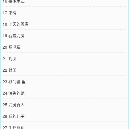
16 祖传术式
17 束缚
18 上天的恩惠
19 吞噬咒灵
20 睫毛精
21 判决
22 封印
23 狱门疆·里
24 消失的她
25 咒灵真人
26 我的儿子
27 生死离别