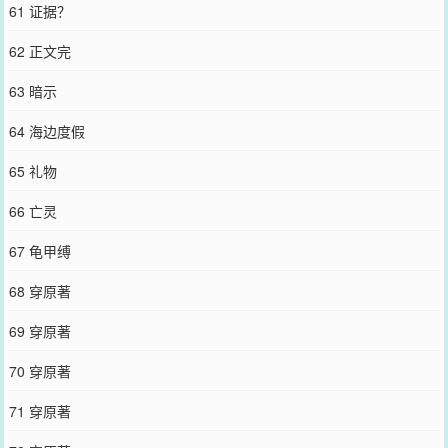
61 证据？
62 正文完
63 暗示
64 海边度假
65 礼物
66 亡灵
67 龟甲缚
68 穿原著
69 穿原著
70 穿原著
71 穿原著