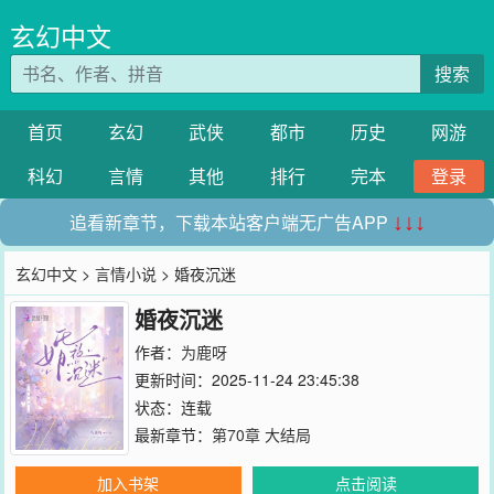
玄幻中文
搜索
首页
玄幻
武侠
都市
历史
网游
科幻
言情
其他
排行
完本
登录
追看新章节，下载本站客户端无广告APP
↓↓↓
玄幻中文
>
言情小说
> 婚夜沉迷
婚夜沉迷
作者：
为鹿呀
更新时间：2025-11-24 23:45:38
状态：连载
最新章节：
第70章 大结局
加入书架
点击阅读