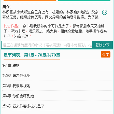
简介：
林织意从小就知道自己身上有一桩婚约。林家宛如地狱，父亲
喜怒无常，继母虚伪恶毒，同父异母的弟弟蠢笨跋扈。为了逃
脱牢笼，她坦然的接受联姻。好在，未婚夫温雅如玉，待她有礼有
其它作品：
穿书后我娇养的小可怜是太子
/
影帝影后今天又撒糖
节，林织意觉得这样也不错，甘心做她的豪门太太。可是就在新婚当
了
/
深港未眠
/
娱乐圈之一线大腕
/
拒绝恋爱脑后，她手撕作者亲
天，林织意得知自己所在的世界是一本小说，而她那位高权重的新婚
儿子
/
港夜沉溺
/
丈夫，是书中的温柔痴情男二，注定要和女主藕断丝连。她欣然接受
了系统的任务，等待半年之后的机会，和陆京时离婚，拿着系统的奖
复制分享
励溜之大吉。-陆京时温润绅士，克己复礼，是众人口中的正人君子。
只有他自己知道。每每望着林织意，心中的私念、占有如同疯长的藤
章节列表，第1章~ 70章/共70章
倒序
蔓，到了贪得无厌的程度。他以为自己会隐瞒的很好。可是那天，林
织意提了离婚。没有人知道，高不可攀的谦谦君子发了疯，温和的脸
第1章 联姻
庞浸着失控，将人困在自己身前。一字一句，脱离掌控，压迫到了极
点：“意意，你不该说这句话。”
第2章 盼着你死啊
您要是觉得《
婚夜沉迷
》还不错的话请不要忘记向您QQ群和微博微信
里的朋友推荐哦！
第3章 我很珍视她
第4章 你们会吓到她
第5章 看来你要多操心些了