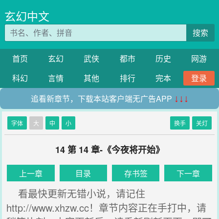
玄幻中文
搜索
首页
玄幻
武侠
都市
历史
网游
科幻
言情
其他
排行
完本
登录
追看新章节，下载本站客户端无广告APP
↓↓↓
字体
大
中
小
换手
关灯
14 第 14 章-《今夜将开始》
上一章
目录
存书签
下一章
看最快更新无错小说，请记住
http://www.xhzw.cc！章节内容正在手打中，请